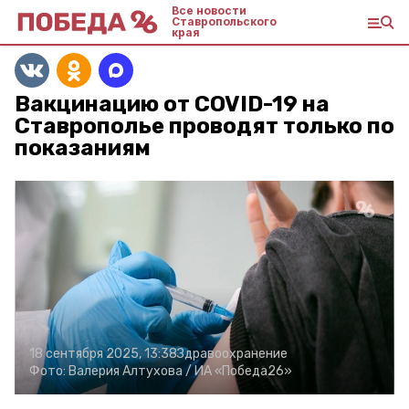
Все новости
Ставропольского
края
Вакцинацию от COVID-19 на
Ставрополье проводят только по
показаниям
18 сентября 2025, 13:38
Здравоохранение
Фото:
Валерия Алтухова /
ИА «Победа26»