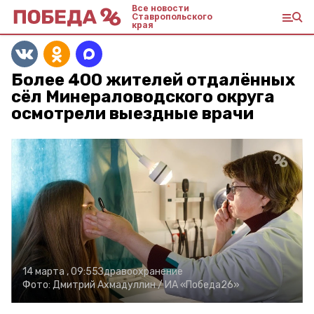
Все новости
Ставропольского
края
Более 400 жителей отдалённых
сёл Минераловодского округа
осмотрели выездные врачи
14 марта , 09:55
Здравоохранение
Фото:
Дмитрий Ахмадуллин /
ИА «Победа26»