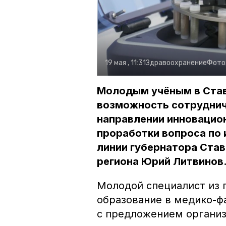
19 мая , 11:31
Здравоохранение
Фото
Молодым учёным в Став
возможность сотруднич
направлении инновацион
проработки вопроса по 
линии губернатора Ста
региона Юрий Литвинов
Молодой специалист из 
образование в медико-ф
с предложением органи