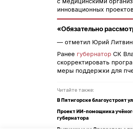
с медицинскими организ
инновационных проектов
«Обязательно рассмот
— отметил Юрий Литвин
Ранее
губернатор
СК Вл
скорректировать програ
меры поддержки для пче
Читайте также:
В Пятигорске благоустроят у
Проект ИИ-помощника учёног
губернатора
Выпускные на Ставрополье пр