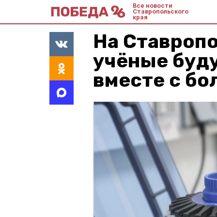
Все новости
Ставропольского
края
На Ставроп
учёные буду
вместе с бо