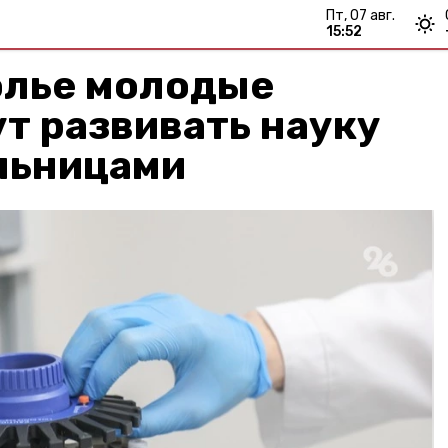
пт, 07 авг.
15:52
олье молодые
т развивать науку
льницами