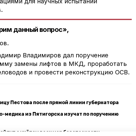
ациями для научных испытаний
.
рим данный вопрос»,
ов.
адимир Владимиров дал поручение
мму замены лифтов в МКД, проработать
ловодов и провести реконструкцию ОСВ.
лицу Пестова после прямой линии губернатора
о-медика из Пятигорска изучат по поручению
ойдут с учётом всех мер безопасности —