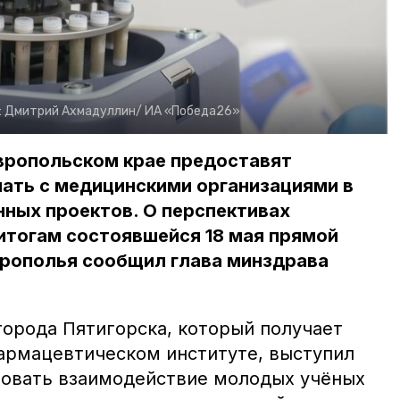
:
Дмитрий Ахмадуллин/
ИА «Победа26»
ропольском крае предоставят
ать с медицинскими организациями в
ных проектов. О перспективах
итогам состоявшейся 18 мая прямой
врополья сообщил глава минздрава
.
города Пятигорска, который получает
армацевтическом институте, выступил
зовать взаимодействие молодых учёных