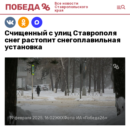
Все новости
Ставропольского
края
Счищенный с улиц Ставрополя
снег растопит снегоплавильная
установка
19 февраля 2025, 16:02
ЖКХ
Фото:
ИА «Победа26»