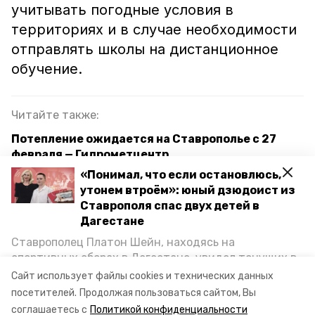
учитывать погодные условия в
территориях и в случае необходимости
отправлять школы на дистанционное
обучение.
Читайте также:
Потепление ожидается на Ставрополье с 27
февраля — Гидрометцентр
«Понимал, что если остановлюсь,
Автомобилистов Ставрополья призывают
утонем втроём»: юный дзюдоист из
воздержаться от поездок из-за снегопада
Ставрополя спас двух детей в
Дагестане
Почти 60% от месячной нормы осадков выпало в
Ставрополе
Ставрополец Платон Шейн, находясь на
спортивных сборах в Дегестане, увидел тонущих в
Каспийском море детей и бросился на помощь. По
Сайт использует файлы cookies и технических данных
непогода
уборка снега
ставрополь
возвращении домой, отважного мальчика
посетителей.
Продолжая пользоваться сайтом, Вы
пригласили в министерство образования края и
соглашаетесь с
Политикой конфиденциальности