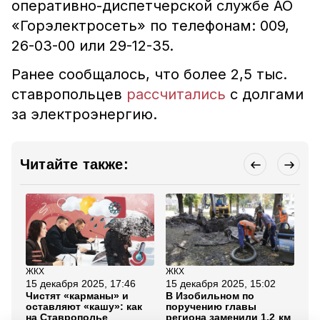
оперативно-диспетчерской службе АО
«Горэлектросеть» по телефонам: 009,
26-03-00 или 29-12-35.
Ранее сообщалось, что более 2,5 тыс.
ставропольцев
рассчитались
с долгами
за электроэнергию.
Читайте также:
ЖКХ
ЖКХ
ЖК
15 декабря 2025, 17:46
15 декабря 2025, 15:02
15
Чистят «карманы» и
В Изобильном по
Тр
оставляют «кашу»: как
поручению главы
на
на Ставрополье
региона заменили 1,2 км
Ки