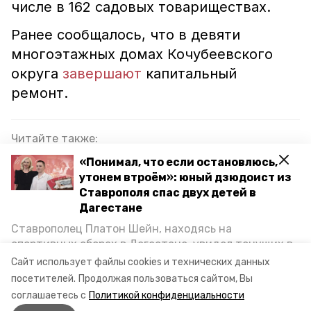
числе в 162 садовых товариществах.
Ранее сообщалось, что в девяти
многоэтажных домах Кочубеевского
округа
завершают
капитальный
ремонт.
Читайте также:
Трубу водопровода ремонтируют в Ессентуках
«Понимал, что если остановлюсь,
из-за аварии
утонем втроём»: юный дзюдоист из
Ставрополя спас двух детей в
На улице 40 лет Октября в Кисловодске
Дагестане
завершили ремонтные работы
Ставрополец Платон Шейн, находясь на
спортивных сборах в Дегестане, увидел тонущих в
Ремонтные работы на теплосетях в
Каспийском море детей и бросился на помощь. По
Невинномысске продлили до 8 января
Сайт использует файлы cookies и технических данных
возвращении домой, отважного мальчика
посетителей.
Продолжая пользоваться сайтом, Вы
пригласили в министерство образования края и
соглашаетесь с
Политикой конфиденциальности
наградили. Корреспондент «Победы26» пообщался
газификация
ставропольский край