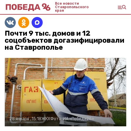
Все новости
Ставропольского
края
Почти 9 тыс. домов и 12
соцобъектов догазифицировали
на Ставрополье
28 января , 15:18
ЖКХ
Фото:
ИА «Победа26»