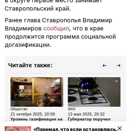
в округе первое место занимает
Ставропольский край.
Ранее глава Ставрополья Владимир
Владимиров
сообщил
, что в крае
продолжится программа социальной
догазификации.
Читайте также:
Общество
ЖКХ
Об
21 октября 2025, 20:58
13 мая 2025, 20:32
22
Уровень газификации на
Губернатор поручил
Гу
Ставрополье
минпрому помочь с
по
превышает 98% —
газификацией участка
ра
«Понимал, что если остановлюсь,