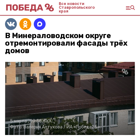
Все новости
Ставропольского
края
В Минераловодском округе
отремонтировали фасады трёх
домов
5 марта , 09:58
ЖКХ
Фото:
Валерия Алтухова /
ИА «Победа26»