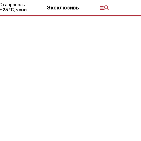
Ставрополь
Эксклюзивы
+
25
°С,
ясно