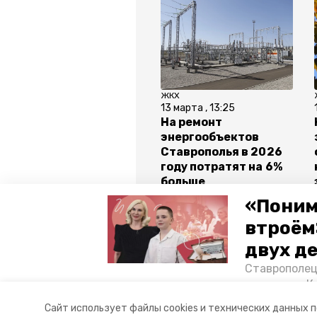
ЖКХ
13 марта , 13:25
На ремонт
энергообъектов
Ставрополья в 2026
году потратят на 6%
больше
«Поним
втроём
Все новости
двух д
Ставрополец
тонущих в К
отключение света
пятигорс
отважного м
Сайт использует файлы cookies и технических данных 
Корреспонде