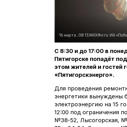
16 марта , 08:13
ЖКХ
Фото:
ИА «Поб
С 8:30 и до 17:00 в поне
Пятигорске попадёт под
этом жителей и гостей 
«Пятигорскэнерго».
Для проведения ремонтн
энергетики вынуждены б
электроэнергию на 15 гор
12:00 под ограничения п
№38-52, Лысогорская, №9