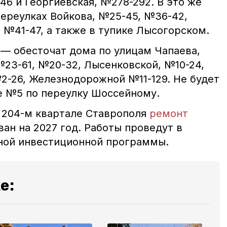
№46 и Георгиевская, №278-292. В это же
переулках Войкова, №25-45, №36-42,
 №41-47, а также в тупике Лысогорском.
0 — обесточат дома по улицам Чапаева,
№23-61, №20-32, Лысенковской, №10-24,
№2-26, Железнодорожной №11-129. Не будет
е №5 по переулку Шоссейному.
в 204-м квартале Ставрополя
ремонт
ан на 2027 год. Работы проведут в
ной инвестиционной программы.
е: