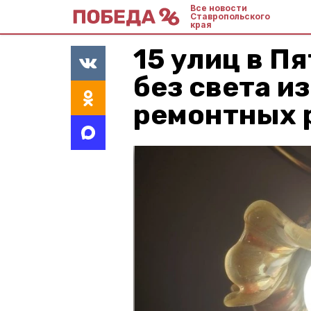
Все новости
Ставропольского
края
15 улиц в П
без света и
ремонтных 