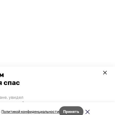
ем
я спас
ане, увидел
щении домой,
 наградили.
Лента новостей
с
Политикой конфиденциальности
Принять