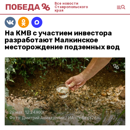
Все новости
Ставропольского
края
На КМВ с участием инвестора
разработают Малкинское
месторождение подземных вод
28 мая , 12:24
ЖКХ
Фото:
Дмитрий Ахмадуллин /
ИА «Победа26»