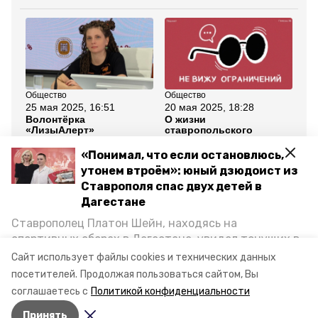
Общество
Общество
Об
25 мая 2025, 16:51
20 мая 2025, 18:28
8 
Волонтёрка
О жизни
Ве
«ЛизыАлерт»
ставропольского
«Н
рассказала в подкасте
общества слепых
ра
«Победы26», снятся ли
рассказали в подкасте
ос
«Понимал, что если остановлюсь,
ей пропавшие
«Победы26»
утонем втроём»: юный дзюдоист из
Ставрополя спас двух детей в
Все новости
Дагестане
Ставрополец Платон Шейн, находясь на
ставрополь
цифровые технологии
спортивных сборах в Дегестане, увидел тонущих в
Каспийском море детей и бросился на помощь. По
Сайт использует файлы cookies и технических данных
незрячик
доступность
возвращении домой, отважного мальчика
посетителей.
Продолжая пользоваться сайтом, Вы
пригласили в министерство образования края и
соглашаетесь с
Политикой конфиденциальности
наградили. Корреспондент «Победы26» пообщался
Авторы:
Кристина Кузёма
Принять
с юным героем.