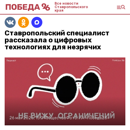
Все новости
Ставропольского
края
Ставропольский специалист
рассказала о цифровых
технологиях для незрячих
26 мая 2025, 15:04
Общество
Фото:
ИА «Победа26»