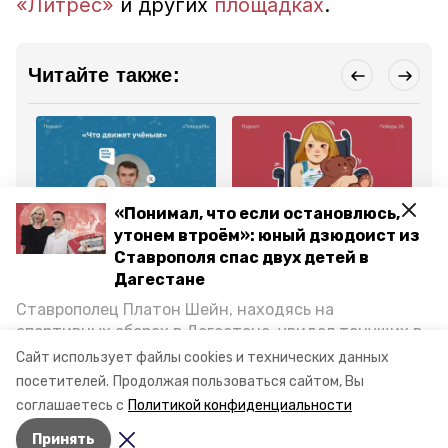
«Литрес»
и других
площадках
.
Читайте также:
«Понимал, что если остановлюсь,
Общество
Общество
Об
утонем втроём»: юный дзюдоист из
23 апреля , 20:52
19 марта , 15:58
19
Ставрополя спас двух детей в
Профессор
Ставропольские мамы
Ми
ставропольского вуза
особенных детей
ра
Дагестане
рассказал «Победе26»,
развеяли мифы об
«П
как учёным приходят
инвалидности в
ре
Ставрополец Платон Шейн, находясь на
идеи
подкасте
ин
спортивных сборах в Дегестане, увидел тонущих в
Каспийском море детей и бросился на помощь. По
Сайт использует файлы cookies и технических данных
Все новости
возвращении домой, отважного мальчика
посетителей.
Продолжая пользоваться сайтом, Вы
пригласили в министерство образования края и
соглашаетесь с
Политикой конфиденциальности
наградили. Корреспондент «Победы26» пообщался
не вижу ограничений
ставрполь
сво
Принять
с юным героем.