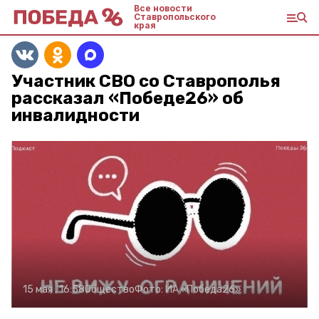
Все новости
Ставропольского
края
Участник СВО со Ставрополья
рассказал «Победе26» об
инвалидности
15 мая , 16:58
Общество
Фото:
ИА «Победа26»