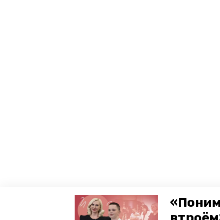
«Поним
втроём