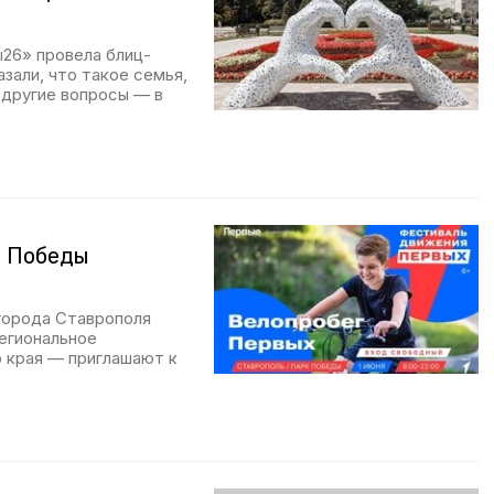
26» провела блиц-
зали, что такое семья,
 другие вопросы — в
е Победы
 города Ставрополя
егиональное
 края — приглашают к