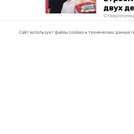
двух д
Ставрополец
тонущих в К
отважного м
Сайт использует файлы cookies и технических данных 
Корреспонде
Разделы
О комп
Новости
Контакт
Статьи
Докуме
Фоторепортажи
Отчеты 
Видеосюжеты
Общая 
Подкасты
Тарифы
Обращения в редакцию
Эксклюзивы
Карточки
Тесты