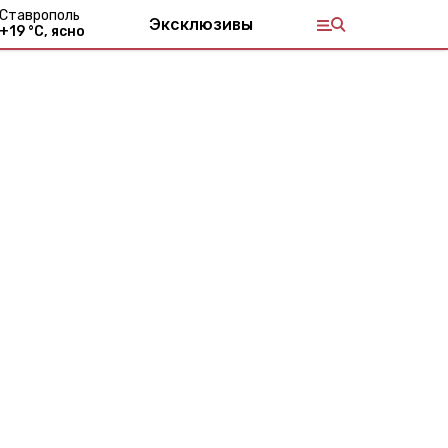
Ставрополь
Эксклюзивы
+
19
°С,
ясно