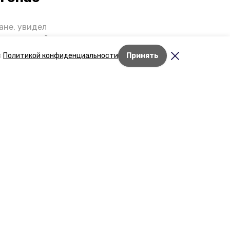
ане, увидел
щении домой,
 наградили.
с
Политикой конфиденциальности
Принять
роев»
дске