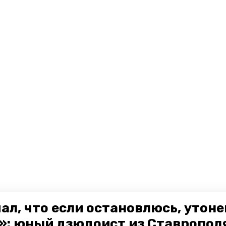
ал, что если остановлюсь, утон
»: юный дзюдоист из Ставропол