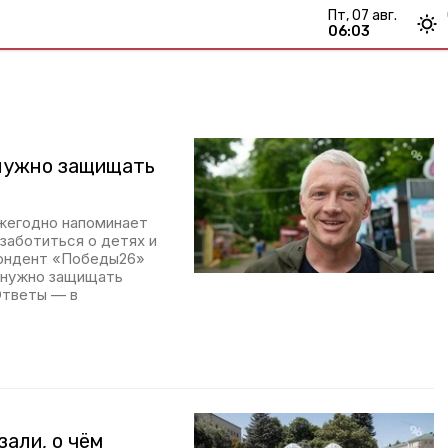
пт, 07 авг.
06:03
 нужно защищать
жегодно напоминает
заботиться о детях и
пондент «Победы26»
я нужно защищать
Ответы — в
зали, о чём