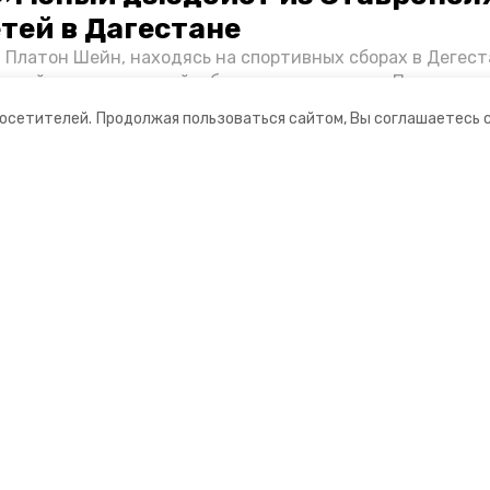
етей в Дагестане
 Платон Шейн, находясь на спортивных сборах в Дегест
аспийском море детей и бросился на помощь. По возвра
альчика пригласили в министерство образования края и
посетителей.
Продолжая пользоваться сайтом, Вы соглашаетесь 
нт «Победы26» пообщался с юным героем.
ании
Спецпроекты
ная информация
Хроники Победы
нты
Жить
о результатах деятельности
Фотопроект «Защитники»
информация об учреждении
Фотопроект «Жены и мамы ге
3D фестиваль ягод в Кислово
Выставка ВДНХ «Россия»
Большая семья
Наследники победителей
Защищая будущее
Дети Великой Отечественной