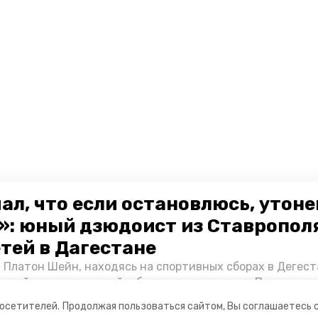
ал, что если остановлюсь, утон
»: юный дзюдоист из Ставропол
етей в Дагестане
 Платон Шейн, находясь на спортивных сборах в Дегест
аспийском море детей и бросился на помощь. По возвра
альчика пригласили в министерство образования края и
посетителей.
Продолжая пользоваться сайтом, Вы соглашаетесь 
нт «Победы26» пообщался с юным героем.