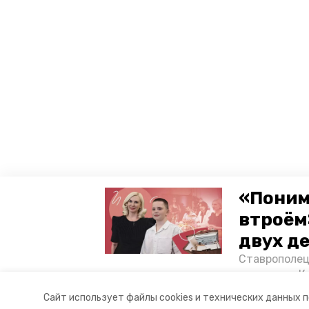
«Поним
втроём
двух д
Ставрополец
тонущих в К
отважного м
Сайт использует файлы cookies и технических данных 
Корреспонде