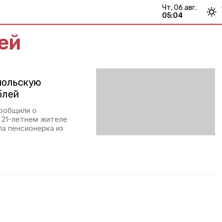
чт, 06 авг.
05:04
ей
польскую
блей
сообщили о
 21-летнем жителе
а пенсионерка из