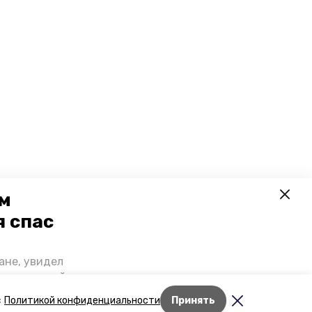
ем
я спас
ане, увидел
щении домой,
 наградили.
с
Политикой конфиденциальности
Принять