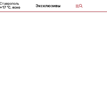
Ставрополь
Эксклюзивы
+
17
°С,
ясно