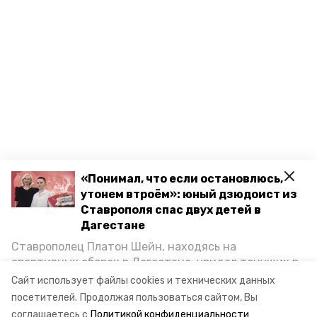
«Понимал, что если остановлюсь,
утонем втроём»: юный дзюдоист из
Ставрополя спас двух детей в
Дагестане
Ставрополец Платон Шейн, находясь на
спортивных сборах в Дегестане, увидел тонущих в
Каспийском море детей и бросился на помощь. По
Сайт использует файлы cookies и технических данных
возвращении домой, отважного мальчика
посетителей.
Продолжая пользоваться сайтом, Вы
пригласили в министерство образования края и
соглашаетесь с
Политикой конфиденциальности