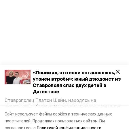
«Понимал, что если остановлюсь,
утонем втроём»: юный дзюдоист из
Ставрополя спас двух детей в
Дагестане
Ставрополец Платон Шейн, находясь на
спортивных сборах в Дегестане, увидел тонущих в
Каспийском море детей и бросился на помощь. По
Сайт использует файлы cookies и технических данных
возвращении домой, отважного мальчика
посетителей.
Продолжая пользоваться сайтом, Вы
пригласили в министерство образования края и
соглашаетесь с
Политикой конфиденциальности