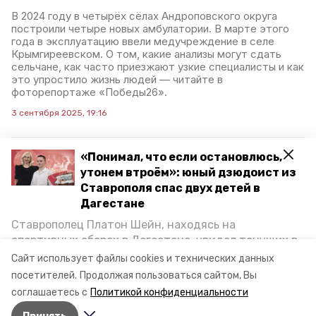
В 2024 году в четырёх сёлах Андроповского округа
построили четыре новых амбулатории. В марте этого
года в эксплуатацию ввели медучреждение в селе
Крымгиреевском. О том, какие анализы могут сдать
сельчане, как часто приезжают узкие специалисты и как
это упростило жизнь людей — читайте в
фоторепортаже «Победы26».
3 сентября 2025, 19:16
«Понимал, что если остановлюсь,
В Андроповском округе
утонем втроём»: юный дзюдоист из
Ставрополя спас двух детей в
по нацпроекту открылась
Дагестане
модельная библиотека
Ставрополец Платон Шейн, находясь на
спортивных сборах в Дегестане, увидел тонущих в
В селе Курсавка Андроповского муниципального округа
открылась новая модельная библиотека. Об этом в
Каспийском море детей и бросился на помощь. По
Сайт использует файлы cookies и технических данных
своих соцсетях сообщил в пятницу, 29 августа, глава
возвращении домой, отважного мальчика
посетителей.
Продолжая пользоваться сайтом, Вы
Ставропольского края Владимир Владимиров.
пригласили в министерство образования края и
соглашаетесь с
Политикой конфиденциальности
наградили. Корреспондент «Победы26» пообщался
29 августа 2025, 14:08