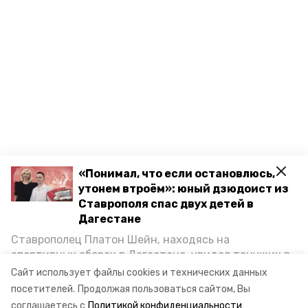
«Понимал, что если остановлюсь,
утонем втроём»: юный дзюдоист из
Ставрополя спас двух детей в
Дагестане
Ставрополец Платон Шейн, находясь на
спортивных сборах в Дегестане, увидел тонущих в
Каспийском море детей и бросился на помощь. По
Сайт использует файлы cookies и технических данных
возвращении домой, отважного мальчика
посетителей.
Продолжая пользоваться сайтом, Вы
пригласили в министерство образования края и
соглашаетесь с
Политикой конфиденциальности