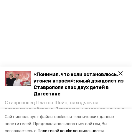
«Понимал, что если остановлюсь,
утонем втроём»: юный дзюдоист из
Ставрополя спас двух детей в
Дагестане
Ставрополец Платон Шейн, находясь на
спортивных сборах в Дегестане, увидел тонущих в
Каспийском море детей и бросился на помощь. По
Сайт использует файлы cookies и технических данных
возвращении домой, отважного мальчика
посетителей.
Продолжая пользоваться сайтом, Вы
пригласили в министерство образования края и
соглашаетесь с
Политикой конфиденциальности