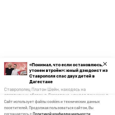
«Понимал, что если остановлюсь,
утонем втроём»: юный дзюдоист из
Ставрополя спас двух детей в
Дагестане
Ставрополец Платон Шейн, находясь на
спортивных сборах в Дегестане, увидел тонущих в
Каспийском море детей и бросился на помощь. По
Сайт использует файлы cookies и технических данных
возвращении домой, отважного мальчика
посетителей.
Продолжая пользоваться сайтом, Вы
пригласили в министерство образования края и
соглашаетесь с
Политикой конфиденциальности