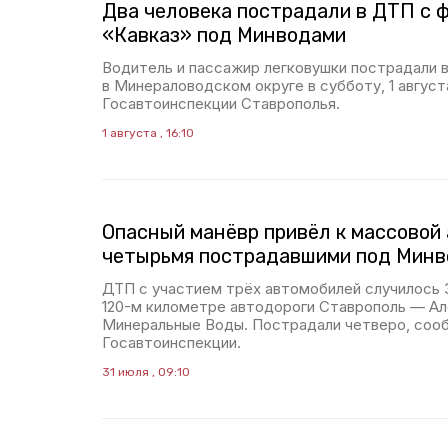
Два человека пострадали в ДТП с ф
«Кавказ» под Минводами
Водитель и пассажир легковушки пострадали 
в Минераловодском округе в субботу, 1 август
Госавтоинспекции Ставрополья.
1 августа , 16:10
Опасный манёвр привёл к массовой 
четырьмя пострадавшими под Мин
ДТП с участием трёх автомобилей случилось 3
120-м километре автодороги Ставрополь — А
Минеральные Воды. Пострадали четверо, сооб
Госавтоинспекции.
31 июля , 09:10