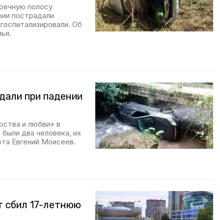
тречную полосу
рии пострадали
 госпитализировали. Об
ья.
дали при падении
рства и любви» в
 были два человека, их
рта Евгений Моисеев.
т сбил 17-летнюю