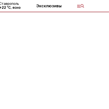
Ставрополь
Эксклюзивы
+
22
°С,
ясно