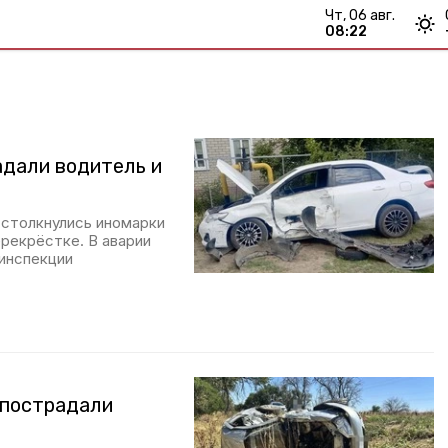
чт, 06 авг.
08:22
адали водитель и
 столкнулись иномарки
ерекрёстке. В аварии
оинспекции
 пострадали