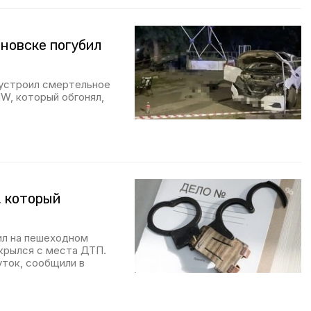
нновске погубил
 устроил смертельное
MW, который обгонял,
, который
ил на пешеходном
скрылся с места ДТП.
уток, сообщили в