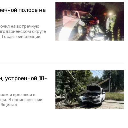
речной полосе на
кочил на встречную
лагодарненском округе
в Госавтоинспекции
, устроенной 18-
ием и врезался в
юля. В происшествии
общили в