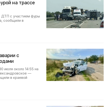
урой на трассе
в ДТП с участием фуры
а, сообщили в
аварии с
водами
0 июля около 14:55 на
лександровское —
щили в краевой