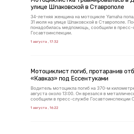
улице Шпаковской в Ставрополе
34-летняя женщина на мотоцикле Yamaha попал
31 июля на улице Шпаковской в Ставрополе. П
понадобилась медпомощь, сообщили в пресс-
Госавтоинспекции.
1 августа , 17:32
Мотоциклист погиб, протаранив отб
«Кавказ» под Ессентуками
Водитель мотоцикла погиб на 370-м километре
августа около 13:00. Он врезался в металличе
сообщили в пресс-службе Госавтоинспекции 
1 августа , 16:22