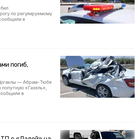
сбил
рогу по регулируемому
сообщили в
ми погиб,
 Иргаклы — Абрам-Тюбе
в попутную «Газель»,
сообщили в
ДТП с «Ладой» на