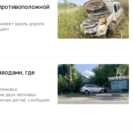
 противоположной
 кювет вдоль дороги
щает
водами, где
а
спеновка
ии двух легковых
лючая детей, сообщили