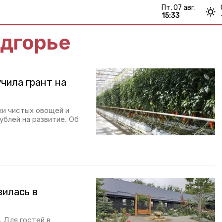
пт, 07 авг.
15:33
едгорье
чила грант на
и чистых овощей и
ублей на развитие. Об
вилась в
 Для гостей в