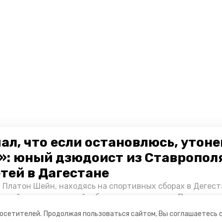
ал, что если остановлюсь, утон
»: юный дзюдоист из Ставропол
етей в Дагестане
 Платон Шейн, находясь на спортивных сборах в Дегест
аспийском море детей и бросился на помощь. По возвра
альчика пригласили в министерство образования края и
посетителей.
Продолжая пользоваться сайтом, Вы соглашаетесь 
нт «Победы26» пообщался с юным героем.