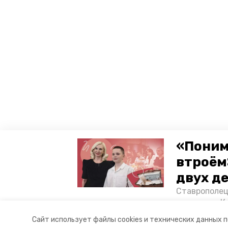
«Поним
втроём
двух д
Ставрополец
тонущих в К
отважного м
Сайт использует файлы cookies и технических данных 
Корреспонде