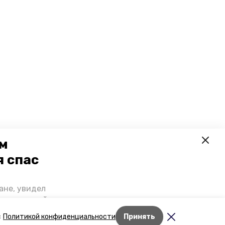
ем
я спас
ане, увидел
щении домой,
 наградили.
с
Политикой конфиденциальности
Принять