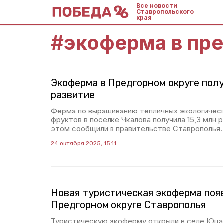
Все новости
Ставропольского
края
#
экоферма в пр
Экоферма в Предгорном округе полу
развитие
Ферма по выращиванию тепличных экологическ
фруктов в посёлке Чкалова получила 15,3 млн р
этом сообщили в правительстве Ставрополья.
24 октября 2025, 15:11
Новая туристическая экоферма поя
Предгорном округе Ставрополья
Туристическую экоферму открыли в селе Юца.