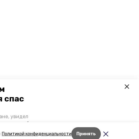
ем
я спас
ане, увидел
щении домой,
 наградили.
с
Политикой конфиденциальности
Принять