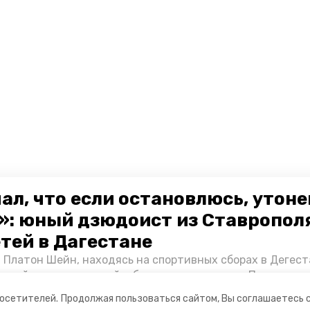
ал, что если остановлюсь, утон
»: юный дзюдоист из Ставропол
етей в Дагестане
 Платон Шейн, находясь на спортивных сборах в Дегест
аспийском море детей и бросился на помощь. По возвра
альчика пригласили в министерство образования края и
посетителей.
Продолжая пользоваться сайтом, Вы соглашаетесь 
нт «Победы26» пообщался с юным героем.