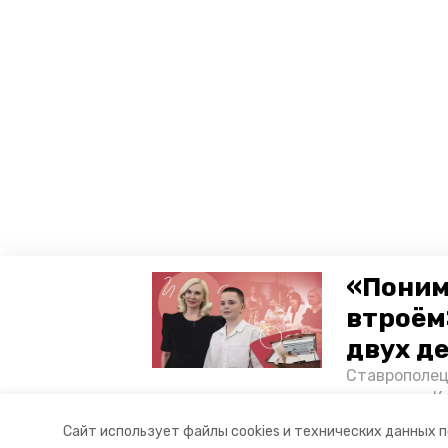
«Поним
втроём
двух д
Ставрополец
тонущих в К
отважного м
Сайт использует файлы cookies и технических данных 
Корреспонде