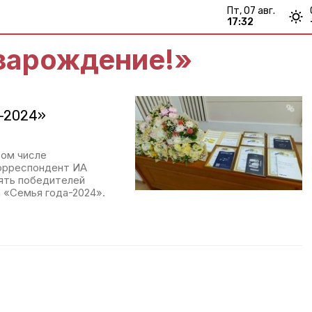
пт, 07 авг.
17:32
зарождение!»
а-2024»
том числе
корреспондент ИА
пять победителей
 «Семья года-2024».