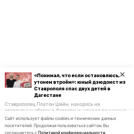
«Понимал, что если остановлюсь,
утонем втроём»: юный дзюдоист из
Ставрополя спас двух детей в
Дагестане
Ставрополец Платон Шейн, находясь на
спортивных сборах в Дегестане, увидел тонущих в
Каспийском море детей и бросился на помощь. По
Сайт использует файлы cookies и технических данных
возвращении домой, отважного мальчика
посетителей.
Продолжая пользоваться сайтом, Вы
пригласили в министерство образования края и
соглашаетесь с
Политикой конфиденциальности