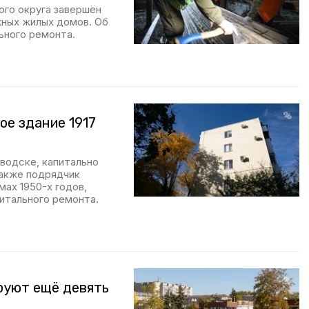
ого округа завершён
жных жилых домов. Об
ьного ремонта.
е здание 1917
оводске, капитально
Также подрядчик
ах 1950-х годов,
итального ремонта.
руют ещё девять