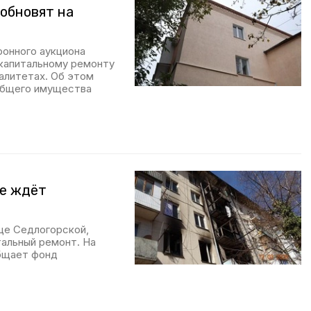
обновят на
ронного аукциона
 капитальному ремонту
алитетах. Об этом
общего имущества
ке ждёт
це Седлогорской,
тальный ремонт. На
общает фонд