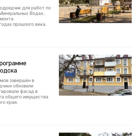
одрядчик для работ по
Минеральных Водах.
емонта
годах прошлого века.
программе
водска
мов завершён в
дчики обновили
тировали фасад в
та общего имущества
го края.