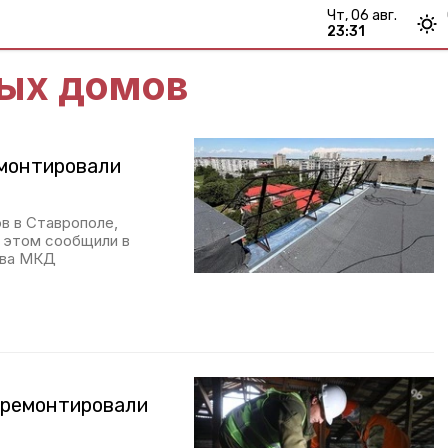
чт, 06 авг.
23:31
ых домов
емонтировали
в в Ставрополе,
б этом сообщили в
тва МКД
тремонтировали