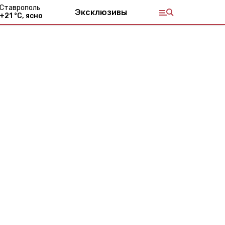
Ставрополь
Эксклюзивы
+
21
°С,
ясно