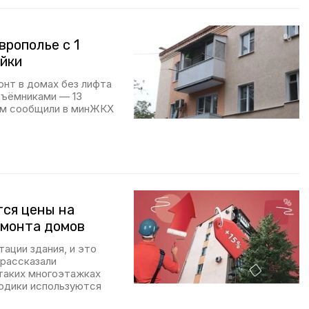
врополье с 1
ейки
онт в домах без лифта
одъёмниками — 13
том сообщили в минЖКХ
тся цены на
емонта домов
ации здания, и это
 рассказали
таких многоэтажках
тодики используются