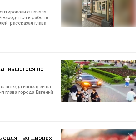
онтировали с начала
й находятся в работе,
ей, рассказал глава
катившегося по
за выезда иномарки на
л глава города Евгений
ысадят во дворах