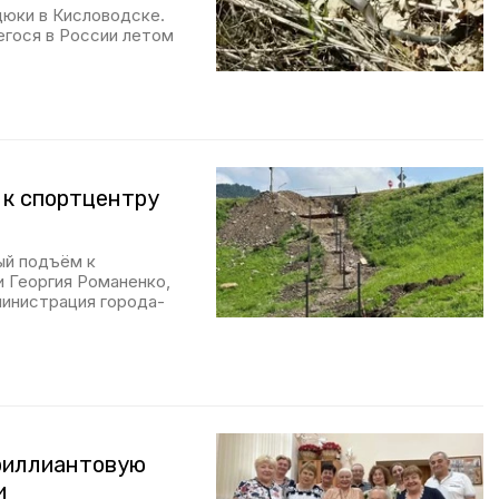
дюки в Кисловодске.
гося в России летом
 к спортцентру
ый подъём к
 Георгия Романенко,
инистрация города-
бриллиантовую
и