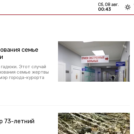
сб, 08 авг.
00:43
ования семье
и
 гадюки. Этот случай
знования семье жертвы
 мэр города-курорта
р 73-летний