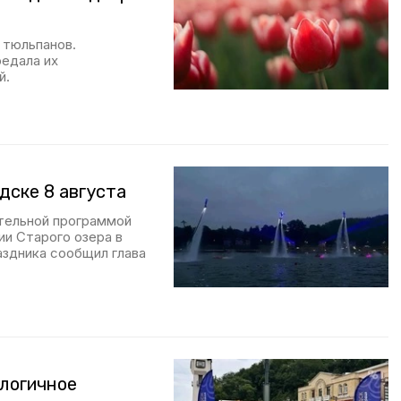
 тюльпанов.
едала их
й.
дске 8 августа
ательной программой
ии Старого озера в
аздника сообщил глава
ологичное