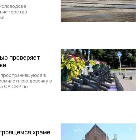
Кисловодске
инистерство
ья.
ью проверяет
ке
спространившуюся в
 семилетнюю девочку в
а СУ СКР по
троящемся храме