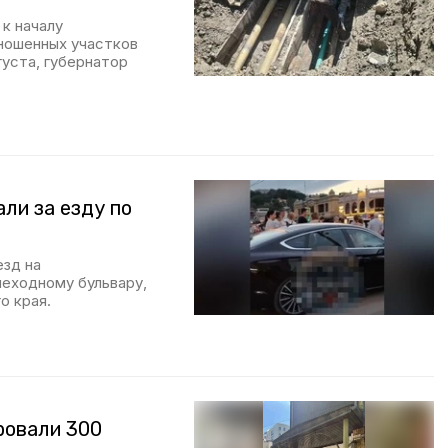
к началу
зношенных участков
густа, губернатор
ли за езду по
езд на
шеходному бульвару,
о края.
ровали 300