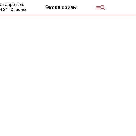
Ставрополь
Эксклюзивы
+
21
°С,
ясно