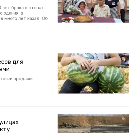
 лет брака в стенах
 здания, в
е много лет назад. Об
есов для
нями
 точки продажи
 улицах
екту