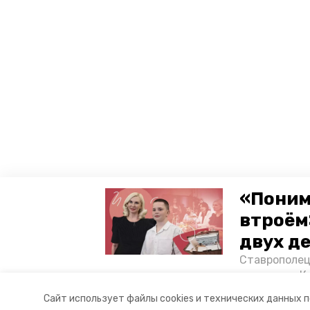
«Поним
втроём
двух д
Ставрополец
тонущих в К
отважного м
Сайт использует файлы cookies и технических данных 
Корреспонде