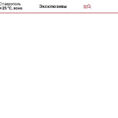
Ставрополь
Эксклюзивы
+
25
°С,
ясно