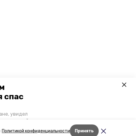
ем
я спас
ане, увидел
щении домой,
 наградили.
с
Политикой конфиденциальности
Принять