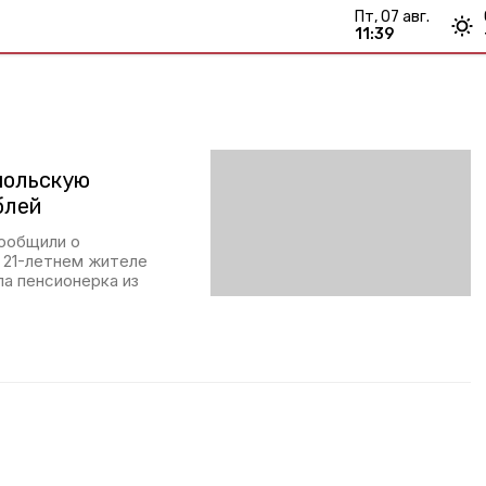
пт, 07 авг.
11:39
польскую
блей
сообщили о
 21-летнем жителе
а пенсионерка из