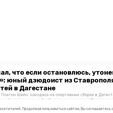
ал, что если остановлюсь, утон
»: юный дзюдоист из Ставропол
етей в Дагестане
 Платон Шейн, находясь на спортивных сборах в Дегест
аспийском море детей и бросился на помощь. По возвра
альчика пригласили в министерство образования края и
посетителей.
Продолжая пользоваться сайтом, Вы соглашаетесь 
нт «Победы26» пообщался с юным героем.