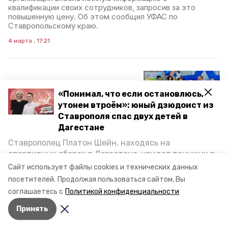
квалификации своих сотрудников, запросив за это
повышенную цену. Об этом сообщил УФАС по
Ставропольскому краю.
4 марта , 17:21
Вокальный ансамбль из
«Понимал, что если остановлюсь,
Апанасенковского округа
утонем втроём»: юный дзюдоист из
стал победителем
Ставрополя спас двух детей в
краевого конкурса
Дагестане
Ставрополец Платон Шейн, находясь на
Женский вокальный ансамбль «Забава» из села
спортивных сборах в Дегестане, увидел тонущих в
Вознесеновского Апанасенковского округа завоевал
диплом лауреата I степени на региональном конкурсе
Каспийском море детей и бросился на помощь. По
Сайт использует файлы cookies и технических данных
исполнителей «Мир романса». Об этом сообщили в
возвращении домой, отважного мальчика
посетителей.
Продолжая пользоваться сайтом, Вы
местной администрации.
пригласили в министерство образования края и
соглашаетесь с
Политикой конфиденциальности
наградили. Корреспондент «Победы26» пообщался
1 марта , 19:09
Принять
с юным героем.