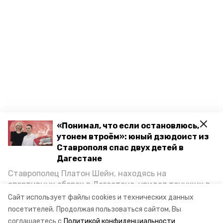
«Понимал, что если остановлюсь,
утонем втроём»: юный дзюдоист из
Ставрополя спас двух детей в
Дагестане
Ставрополец Платон Шейн, находясь на
спортивных сборах в Дегестане, увидел тонущих в
Каспийском море детей и бросился на помощь. По
Сайт использует файлы cookies и технических данных
возвращении домой, отважного мальчика
посетителей.
Продолжая пользоваться сайтом, Вы
пригласили в министерство образования края и
соглашаетесь с
Политикой конфиденциальности