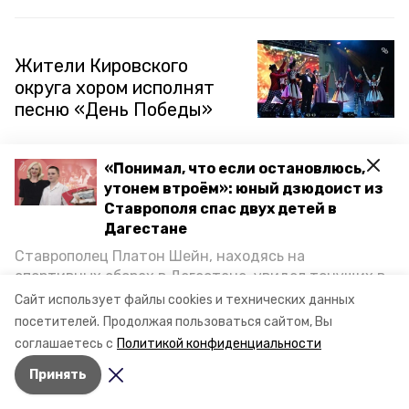
Жители Кировского
округа хором исполнят
песню «День Победы»
В День Победы на центральной площади Новопавловска
«Понимал, что если остановлюсь,
пройдёт праздничный концерт. Начало мероприятия в
19:00, сообщили в правительстве Ставропольского края.
утонем втроём»: юный дзюдоист из
Ставрополя спас двух детей в
9 мая 2024, 10:36
Дагестане
Ставрополец Платон Шейн, находясь на
спортивных сборах в Дегестане, увидел тонущих в
Оркестр краевого МВД
Каспийском море детей и бросился на помощь. По
Сайт использует файлы cookies и технических данных
выступит 9 Мая в
возвращении домой, отважного мальчика
посетителей.
Продолжая пользоваться сайтом, Вы
Центральном парке
пригласили в министерство образования края и
соглашаетесь с
Политикой конфиденциальности
наградили. Корреспондент «Победы26» пообщался
Ставрополя
Принять
с юным героем.
На День Победы в Ставрополе выступит оркестр ГУ