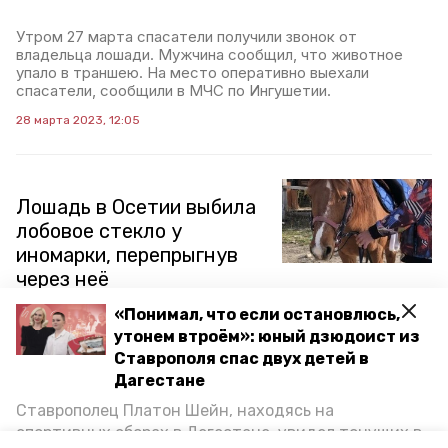
Утром 27 марта спасатели получили звонок от
владельца лошади. Мужчина сообщил, что животное
упало в траншею. На место оперативно выехали
спасатели, сообщили в МЧС по Ингушетии.
28 марта 2023, 12:05
Лошадь в Осетии выбила
лобовое стекло у
иномарки, перепрыгнув
через неё
«Понимал, что если остановлюсь,
На улице в селе Саниб лошадь попыталась перескочить
утонем втроём»: юный дзюдоист из
через легковой автомобиль. В результате животное
Ставрополя спас двух детей в
ударом копыт выбило лобовое стекло машины.
Дагестане
14 февраля 2023, 19:14
Ставрополец Платон Шейн, находясь на
спортивных сборах в Дегестане, увидел тонущих в