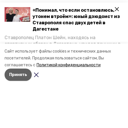
«Понимал, что если остановлюсь,
утонем втроём»: юный дзюдоист из
Ставрополя спас двух детей в
Дагестане
Ставрополец Платон Шейн, находясь на
спортивных сборах в Дегестане, увидел тонущих в
Каспийском море детей и бросился на помощь. По
Сайт использует файлы cookies и технических данных
возвращении домой, отважного мальчика
посетителей.
Продолжая пользоваться сайтом, Вы
Разделы
пригласили в министерство образования края и
соглашаетесь с
Политикой конфиденциальности
Новости
наградили. Корреспондент «Победы26» пообщался
Статьи
Принять
с юным героем.
Фоторепортажи
Видеосюжеты
Подкасты
Обращения в редакцию
Эксклюзивы
Карточки