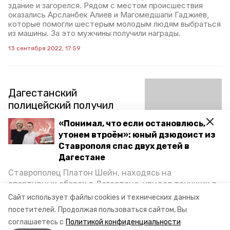
здание и загорелся. Рядом с местом происшествия
оказались Арсланбек Алиев и Магомедшапи Гаджиев,
которые помогли шестерым молодым людям выбраться
из машины. За это мужчины получили награды.
13 сентября 2022, 17:59
Дагестанский
полицейский получил
медаль МВД России за
«Понимал, что если остановлюсь,
спасение туристов на
утонем втроём»: юный дзюдоист из
реке
Ставрополя спас двух детей в
Дагестане
Магомедхан Гаджимагомедов во время отпуска
Ставрополец Платон Шейн, находясь на
заметил, как надувную лодку с туристами уносит
спортивных сборах в Дегестане, увидел тонущих в
сильным течением, бросился на помощь и спас людей.
Приказ о награждении старшего лейтенанта полиции
Каспийском море детей и бросился на помощь. По
Сайт использует файлы cookies и технических данных
медалью «За смелость во имя спасения» подписал
возвращении домой, отважного мальчика
посетителей.
Продолжая пользоваться сайтом, Вы
глава МВД России Владимир Колокольцев.
пригласили в министерство образования края и
соглашаетесь с
Политикой конфиденциальности
наградили. Корреспондент «Победы26» пообщался
23 июня 2022, 16:18