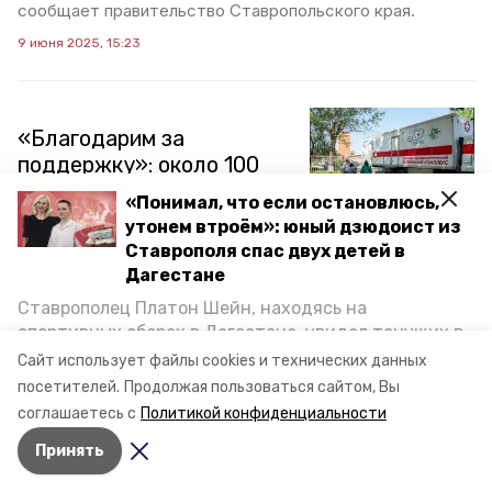
сообщает правительство Ставропольского края.
9 июня 2025, 15:23
«Благодарим за
поддержку»: около 100
пациентов в
«Понимал, что если остановлюсь,
Солнечнодольске
утонем втроём»: юный дзюдоист из
получили помощь
Ставрополя спас двух детей в
узкопрофильных врачей
Дагестане
Ставрополец Платон Шейн, находясь на
В среду, 4 июня, врачи Ставропольской краевой
спортивных сборах в Дегестане, увидел тонущих в
клинической больницы впервые приехали в
Каспийском море детей и бросился на помощь. По
Сайт использует файлы cookies и технических данных
Солнечнодольск, чтобы провести осмотр пациентов на
возвращении домой, отважного мальчика
базе одного из местных медучреждений. Приём вели
посетителей.
Продолжая пользоваться сайтом, Вы
пять узких специалистов, консультации и помощь
пригласили в министерство образования края и
соглашаетесь с
Политикой конфиденциальности
получили около 100 пациентов. Подробности — в
наградили. Корреспондент «Победы26» пообщался
материале «Победы26».
Принять
с юным героем.
4 июня 2025, 20:51