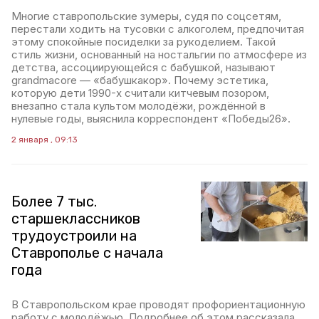
Многие ставропольские зумеры, судя по соцсетям,
перестали ходить на тусовки с алкоголем, предпочитая
этому спокойные посиделки за рукоделием. Такой
стиль жизни, основанный на ностальгии по атмосфере из
детства, ассоциирующейся с бабушкой, называют
grandmacore — «бабушкакор». Почему эстетика,
которую дети 1990-х считали китчевым позором,
внезапно стала культом молодёжи, рождённой в
нулевые годы, выяснила корреспондент «Победы26».
2 января , 09:13
Более 7 тыс.
старшеклассников
трудоустроили на
Ставрополье с начала
года
В Ставропольском крае проводят профориентационную
работу с молодёжью. Подробнее об этом рассказала