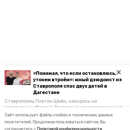
«Понимал, что если остановлюсь,
утонем втроём»: юный дзюдоист из
Ставрополя спас двух детей в
Дагестане
Ставрополец Платон Шейн, находясь на
спортивных сборах в Дегестане, увидел тонущих в
Каспийском море детей и бросился на помощь. По
Сайт использует файлы cookies и технических данных
возвращении домой, отважного мальчика
посетителей.
Продолжая пользоваться сайтом, Вы
пригласили в министерство образования края и
соглашаетесь с
Политикой конфиденциальности