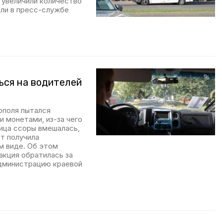
 увеличили количество
ли в пресс-службе
ься на водителей
ополя пытался
 монетами, из-за чего
ица ссоры вмешалась,
ет получила
м виде. Об этом
акция обратилась за
 администрацию краевой