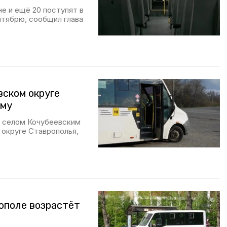
е и ещё 20 поступят в
нтябрю, сообщил глава
вском округе
ему
у селом Кочубеевским
 округе Ставрополья,
ополе возрастёт