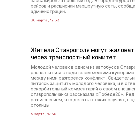
пассажиров за прошлый год. В городе-курорте
рейсов и расширили маршрутную сеть, сообщи
администрации.
30 марта , 12:33
Жители Ставрополя могут жаловат
через транспортный комитет
Молодой человек в одном из автобусов Ставр
расплатиться с водителем мелкими купюрами и
между ними разгорелся конфликт. Свидетельн
пытаясь защитить молодого человека, и в отв
оскорбительный комментарий о своём внешне
ставропольчанка рассказала «Победе26». Ред
разъяснением, что делать в таких случаях, в
столицы.
6 марта , 17:30