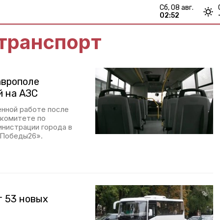
сб, 08 авг.
02:52
транспорт
аврополе
й на АЗС
енной работе после
 комитете по
инистрации города в
«Победы26».
т 53 новых