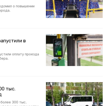
едомил о повышении
орода.
запустили в
устили оплату проезда
бера.
00 тыс.
д
более 300 тыс.