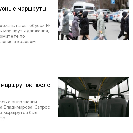
бусные маршруты
роехать на автобусах №
ть маршруты движения,
комитете по
ления в краевом
 маршруток после
ась о выполнении
а Владимирова. Запрос
их маршрутов был
те.