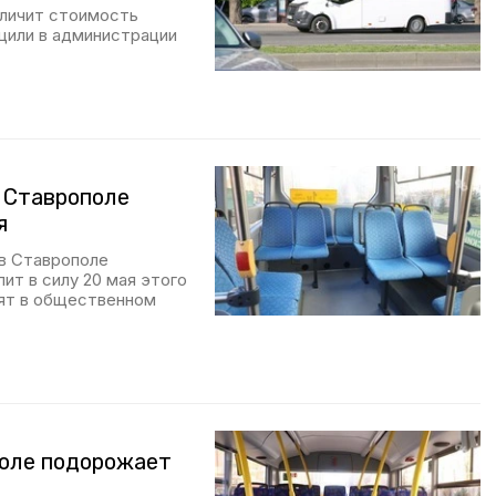
личит стоимость
бщили в администрации
 Ставрополе
я
в Ставрополе
ит в силу 20 мая этого
ят в общественном
поле подорожает