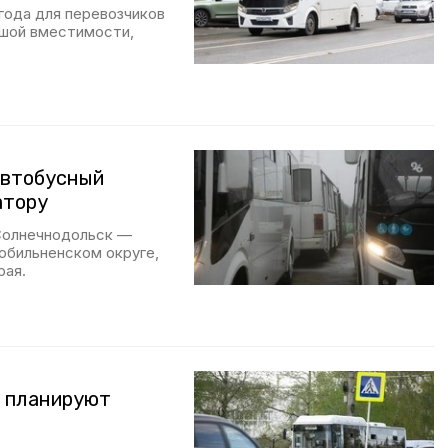
года для перевозчиков
ьшой вместимости,
автобусный
атору
«Солнечнодольск —
зобильненском округе,
рая.
а планируют