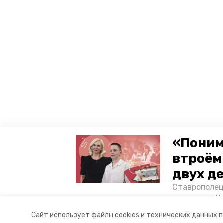
«Поним
втроём
двух д
Ставрополец
тонущих в К
отважного м
Сайт использует файлы cookies и технических данных 
Корреспонде