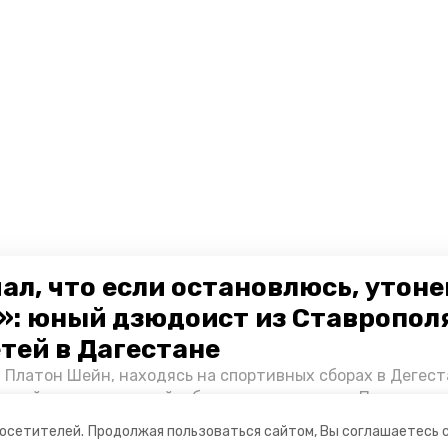
ал, что если остановлюсь, утон
»: юный дзюдоист из Ставропол
етей в Дагестане
 Платон Шейн, находясь на спортивных сборах в Дегест
аспийском море детей и бросился на помощь. По возвра
альчика пригласили в министерство образования края и
посетителей.
Продолжая пользоваться сайтом, Вы соглашаетесь 
нт «Победы26» пообщался с юным героем.