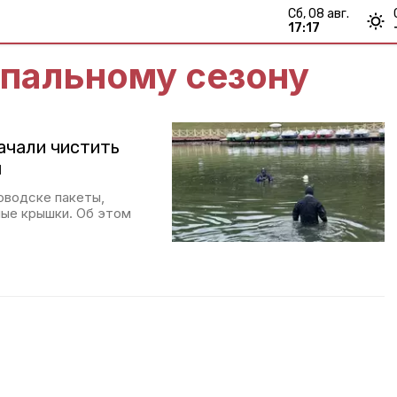
сб, 08 авг.
17:17
упальному сезону
ачали чистить
м
оводске пакеты,
ные крышки. Об этом