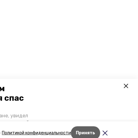
ем
я спас
ане, увидел
щении домой,
 наградили.
с
Политикой конфиденциальности
Принять