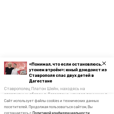
«Понимал, что если остановлюсь,
утонем втроём»: юный дзюдоист из
Ставрополя спас двух детей в
Дагестане
Ставрополец Платон Шейн, находясь на
спортивных сборах в Дегестане, увидел тонущих в
Каспийском море детей и бросился на помощь. По
Сайт использует файлы cookies и технических данных
возвращении домой, отважного мальчика
посетителей.
Продолжая пользоваться сайтом, Вы
пригласили в министерство образования края и
соглашаетесь с
Политикой конфиденциальности