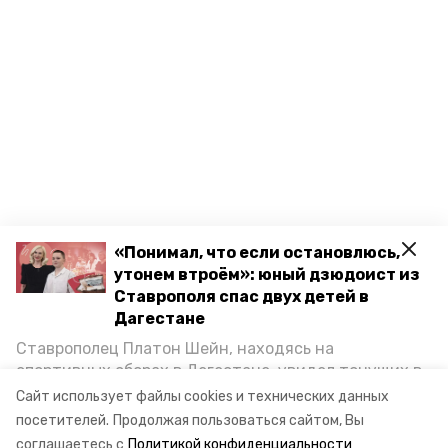
«Понимал, что если остановлюсь,
утонем втроём»: юный дзюдоист из
Ставрополя спас двух детей в
Дагестане
Ставрополец Платон Шейн, находясь на
спортивных сборах в Дегестане, увидел тонущих в
Каспийском море детей и бросился на помощь. По
Сайт использует файлы cookies и технических данных
возвращении домой, отважного мальчика
посетителей.
Продолжая пользоваться сайтом, Вы
пригласили в министерство образования края и
соглашаетесь с
Политикой конфиденциальности