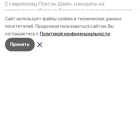
Ставрополец Платон Шейн, находясь на
спортивных сборах в Дегестане, увидел тонущих в
Каспийском море детей и бросился на помощь. По
Сайт использует файлы cookies и технических данных
возвращении домой, отважного мальчика
посетителей.
Продолжая пользоваться сайтом, Вы
пригласили в министерство образования края и
соглашаетесь с
Политикой конфиденциальности
наградили. Корреспондент «Победы26» пообщался
Принять
с юным героем.
Разделы
Новости
Статьи
Фоторепортажи
Видеосюжеты
Подкасты
Обращения в редакцию
Эксклюзивы
Карточки
Тесты