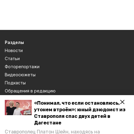
Разделы
Новости
Статьи
Фоторепортажи
Видеосюжеты
Подкасты
Обращения в редакцию
Эксклюзивы
«Понимал, что если остановлюсь,
Карточки
утонем втроём»: юный дзюдоист из
Тесты
Ставрополя спас двух детей в
Дагестане
О компании
Ставрополец Платон Шейн, находясь на