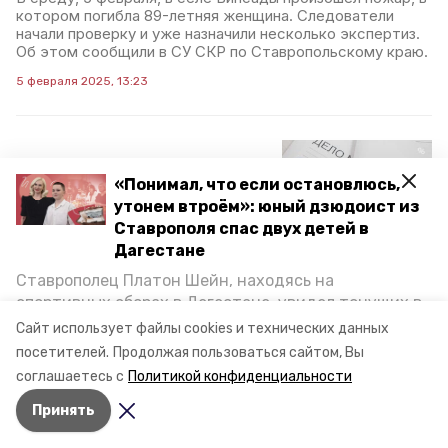
котором погибла 89-летняя женщина. Следователи
начали проверку и уже назначили несколько экспертиз.
Об этом сообщили в СУ СКР по Ставропольскому краю.
5 февраля 2025, 13:23
В СКР проверяют
«Понимал, что если остановлюсь,
информацию о нападении
утонем втроём»: юный дзюдоист из
на 16-летнего
Ставрополя спас двух детей в
ставропольца
Дагестане
Ставрополец Платон Шейн, находясь на
СУ СК по Ставропольскому краю проверит факты из
спортивных сборах в Дегестане, увидел тонущих в
публикации в СМИ. В материале говорилось о нападении
Каспийском море детей и бросился на помощь. По
группы парней на 16-летнего подростка, о том, что он
Сайт использует файлы cookies и технических данных
был избит, а злоумышленники пытались забрать его
возвращении домой, отважного мальчика
посетителей.
Продолжая пользоваться сайтом, Вы
телефон. Об этом сообщили в региональном управлении
пригласили в министерство образования края и
соглашаетесь с
Политикой конфиденциальности
следкома.
наградили. Корреспондент «Победы26» пообщался
30 января 2025, 15:44
Принять
с юным героем.