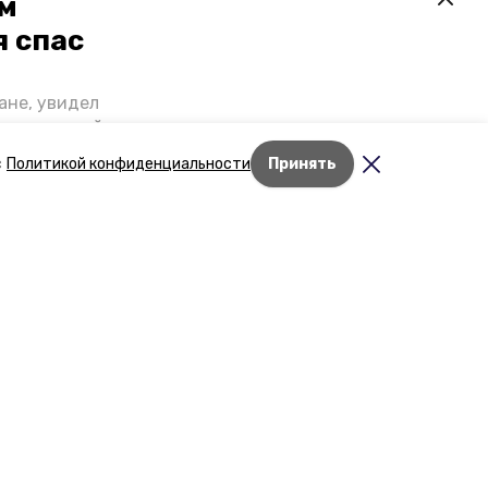
ем
я спас
ане, увидел
щении домой,
 наградили.
с
Политикой конфиденциальности
Принять
роев»
дске