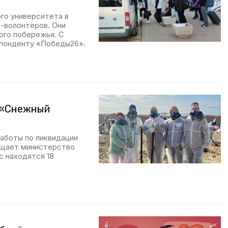
го университета в
в-волонтёров. Они
ого побережья. С
понденту «Победы26».
 «Снежный
аботы по ликвидации
бщает министерство
с находятся 18