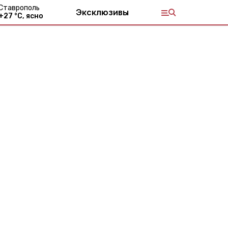
Ставрополь
Эксклюзивы
+
27
°С,
ясно