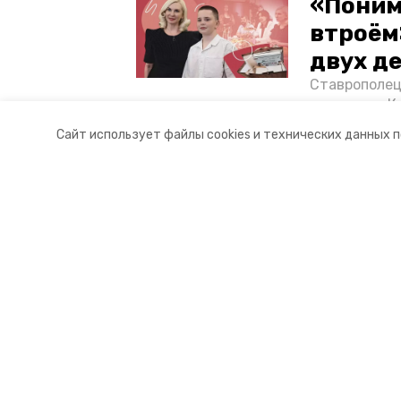
«Поним
втроём
двух д
Ставрополец
тонущих в К
отважного м
Сайт использует файлы cookies и технических данных 
Корреспонде
Разделы
О комп
Новости
Контакт
Статьи
Докуме
Фоторепортажи
Отчеты 
Видеосюжеты
Общая 
Подкасты
Тарифы
Обращения в редакцию
Эксклюзивы
Карточки
Тесты