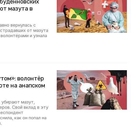
 будённовских
от мазута в
авно вернулась с
острадавших от мазута
 волонтёрами и узнала
утом»: волонтёр
оте на анапском
 убирают мазут,
ров. Свой вклад в эту
респондент
нила, как он попал на
.