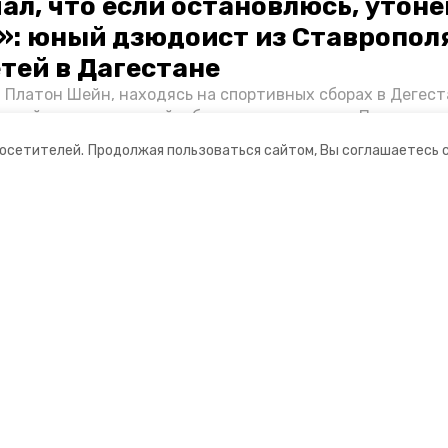
ал, что если остановлюсь, утон
»: юный дзюдоист из Ставропол
етей в Дагестане
 Платон Шейн, находясь на спортивных сборах в Дегест
аспийском море детей и бросился на помощь. По возвра
альчика пригласили в министерство образования края и
посетителей.
Продолжая пользоваться сайтом, Вы соглашаетесь 
нт «Победы26» пообщался с юным героем.
ании
Спецпроекты
ная информация
Хроники Победы
нты
Жить
о результатах деятельности
Фотопроект «Защитники»
информация об учреждении
Фотопроект «Жены и мамы ге
3D фестиваль ягод в Кислово
Выставка ВДНХ «Россия»
Большая семья
Наследники победителей
Защищая будущее