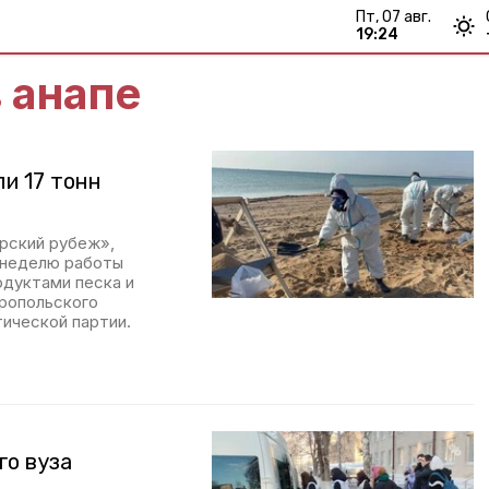
пт, 07 авг.
19:24
в анапе
и 17 тонн
рский рубеж»,
ю неделю работы
одуктами песка и
ропольского
ической партии.
го вуза