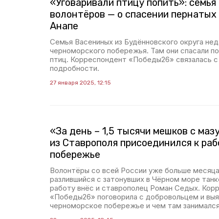
«Уговаривали птицу попить»: семья
волонтёров — о спасении пернатых 
Анапе
Семья Васениных из Будённовского округа нед
черноморского побережья. Там они спасали п
птиц. Корреспондент «Победы26» связалась с
подробности.
27 января 2025, 12:15
«За день – 1,5 тысячи мешков с маз
из Ставрополя присоединился к раб
побережье
Волонтёры со всей России уже больше месяца
разлившийся с затонувших в Чёрном море танке
работу внёс и ставрополец Роман Седых. Кор
«Победы26» поговорила с добровольцем и выяс
черноморское побережье и чем там занимался