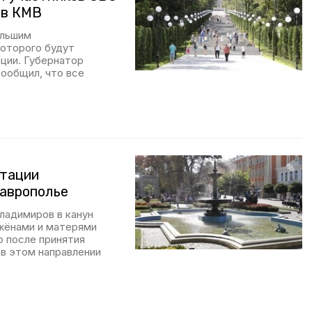
ов КМВ
ольшим
которого будут
ции. Губернатор
ообщил, что все
итации
таврополье
ладимиров в канун
жёнами и матерями
о после принятия
 в этом направлении