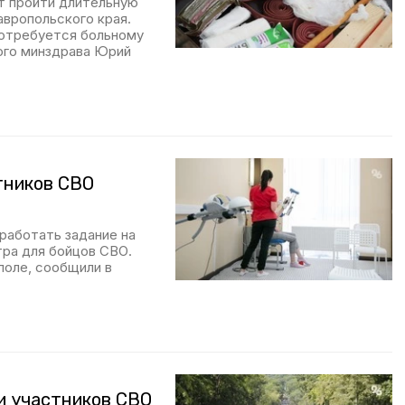
ут пройти длительную
вропольского края.
потребуется больному
ного минздрава Юрий
тников СВО
работать задание на
ра для бойцов СВО.
поле, сообщили в
и участников СВО