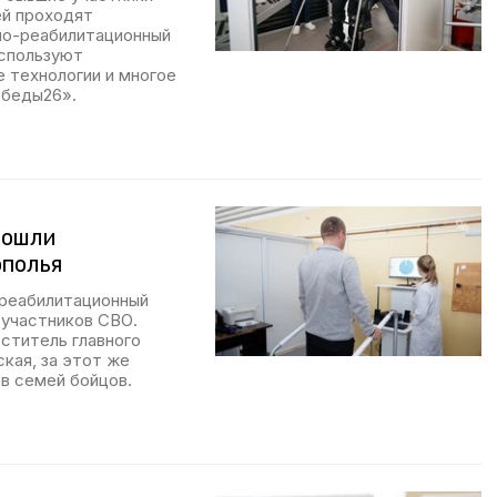
ей проходят
но-реабилитационный
используют
е технологии и многое
обеды26».
рошли
ополья
-реабилитационный
 участников СВО.
ститель главного
кая, за этот же
в семей бойцов.