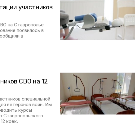
тации участников
СВО на Ставрополье
ование появилось в
сообщили в
ников СВО на 12
частников специальной
для ветеранов войн. Им
оводить курсы
р Ставропольского
12 коек.