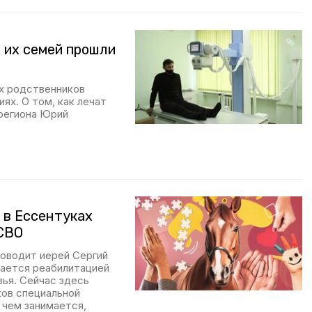
 их семей прошли
их родственников
ях. О том, как лечат
 региона Юрий
 в Ессентуках
 СВО
ководит иерей Сергий
мается реабилитацией
ья. Сейчас здесь
ков специальной
и чем занимается,