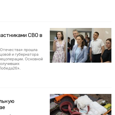
частниками СВО в
 Отечества» прошла
цовой и губернатора
пецоперации. Основной
получивших
Победа26».
ельную
ае