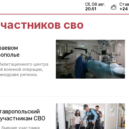
сб, 08 авг.
Став
20:51
+
24
частников сво
раевом
рополье
билитационного центра
ой военной операции,
минздраве региона.
тавропольский
 участникам СВО
е бывшие участники