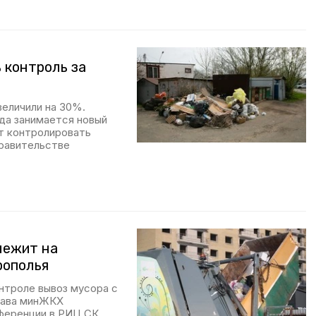
 контроль за
величили на 30%.
да занимается новый
ут контролировать
правительстве
лежит на
рополья
нтроле вывоз мусора с
лава минЖКХ
ференции в РИЦ СК.