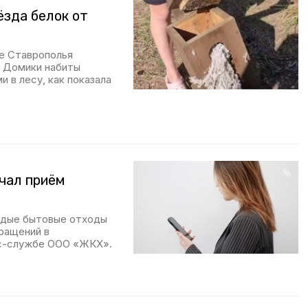
ёзда белок от
ге Ставрополья
. Домики набиты
 в лесу, как показала
чал приём
рдые бытовые отходы
бращений в
с-службе ООО «ЖКХ».