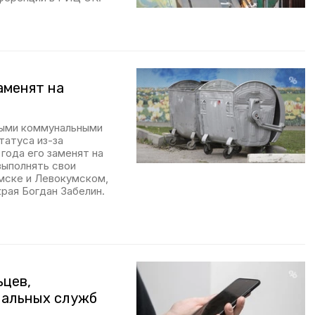
аменят на
дыми коммунальными
атуса из-за
 года его заменят на
выполнять свои
умске и Левокумском,
рая Богдан Забелин.
цев,
нальных служб