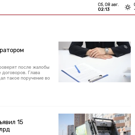
сб, 08 авг.
02:13
ератором
роверят после жалобы
 договоров. Глава
ал такое поручение во
ъявил 15
млрд