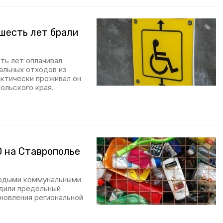
шесть лет брали
ть лет оплачивал
альных отходов из
актически проживал он
ольского края.
О на Ставрополье
ёрдыми коммунальными
дили предельный
ановления региональной