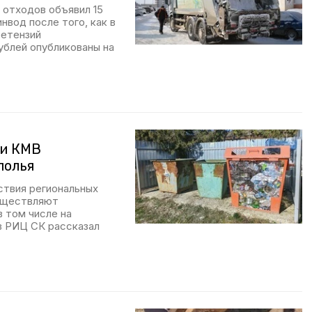
 отходов объявил 15
нвод после того, как в
ретензий
ублей опубликованы на
ии КМВ
полья
ствия региональных
существляют
 том числе на
в РИЦ СК рассказал