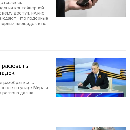
дставляясь
здании контейнерной
к нему доступ, нужно
еждают, что подобные
нерных площадок и не
трафовать
щадок
л разобраться с
ополе на улице Мира и
 региона дал на