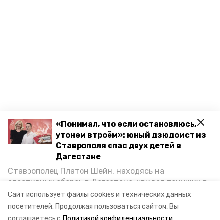
«Понимал, что если остановлюсь,
утонем втроём»: юный дзюдоист из
Ставрополя спас двух детей в
Дагестане
Ставрополец Платон Шейн, находясь на
спортивных сборах в Дегестане, увидел тонущих в
Каспийском море детей и бросился на помощь. По
Сайт использует файлы cookies и технических данных
возвращении домой, отважного мальчика
посетителей.
Продолжая пользоваться сайтом, Вы
пригласили в министерство образования края и
соглашаетесь с
Политикой конфиденциальности