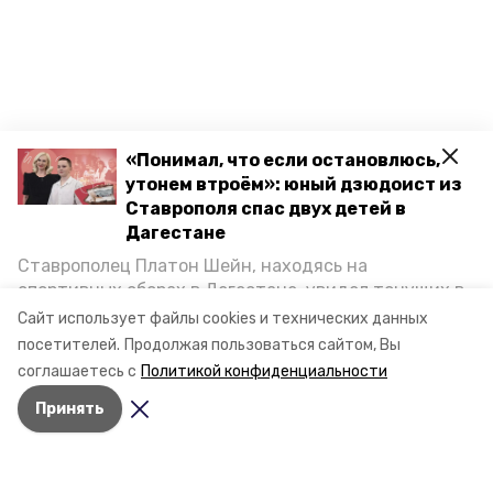
«Понимал, что если остановлюсь,
утонем втроём»: юный дзюдоист из
Ставрополя спас двух детей в
Дагестане
Ставрополец Платон Шейн, находясь на
спортивных сборах в Дегестане, увидел тонущих в
Каспийском море детей и бросился на помощь. По
Разделы
Сайт использует файлы cookies и технических данных
возвращении домой, отважного мальчика
посетителей.
Продолжая пользоваться сайтом, Вы
Новости
пригласили в министерство образования края и
соглашаетесь с
Политикой конфиденциальности
Статьи
наградили. Корреспондент «Победы26» пообщался
Фоторепортажи
Принять
с юным героем.
Видеосюжеты
Подкасты