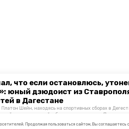
ал, что если остановлюсь, утон
»: юный дзюдоист из Ставропол
етей в Дагестане
 Платон Шейн, находясь на спортивных сборах в Дегест
аспийском море детей и бросился на помощь. По возвра
альчика пригласили в министерство образования края и
посетителей.
Продолжая пользоваться сайтом, Вы соглашаетесь 
нт «Победы26» пообщался с юным героем.