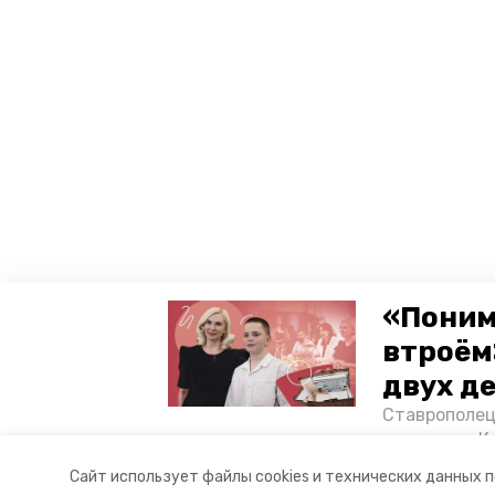
«Поним
втроём
двух д
Ставрополец
тонущих в К
отважного м
Сайт использует файлы cookies и технических данных 
Корреспонде