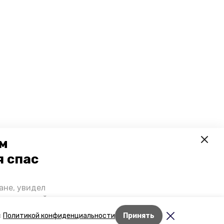
ем
я спас
ане, увидел
щении домой,
 наградили.
с
Политикой конфиденциальности
Принять