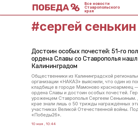
Все новости
Ставропольского
края
#
сергей сенькин
Достоин особых почестей: 51-го по
ордена Славы со Ставрополья нашл
Калининградом
Общественники из Калининградской регионал
организации «НАКАЗ» выяснили, что один из п
кладбище в городе Мамоново красноармеец —
ордена Славы и достоин особых почестей. Гер
уроженцем Ставрополья Сергеем Сенькиным. 
крае знали лишь о 50 трижды награждённых эт
участниках Великой Отечественной войны. По
«Победы26».
10 мая , 10:44