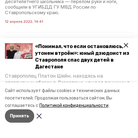
десятилетнего школьника — перелом руки и ноги,
сообщили в УГИБДД ГУ МВД России по
Ставропольскому краю.
12 апреля 2022, 14:41
«Понимал, что если остановлюсь,
Школьник попал под
утонем втроём»: юный дзюдоист из
колёса Lada Granta в
Ставрополя спас двух детей в
Ессентуках
Дагестане
Ставрополец Платон Шейн, находясь на
Водитель не уступил дорогу 12-летнему мальчику,
спортивных сборах в Дегестане, увидел тонущих в
пересекавшему проезжую часть по нерегулируемому
пешеходному переходу. Как сообщили в УГИБДД по
Каспийском море детей и бросился на помощь. По
Сайт использует файлы cookies и технических данных
Ставропольскому краю, с переломом ноги
возвращении домой, отважного мальчика
посетителей.
Продолжая пользоваться сайтом, Вы
пострадавшего доставили в больницу.
пригласили в министерство образования края и
соглашаетесь с
Политикой конфиденциальности
наградили. Корреспондент «Победы26» пообщался
16 февраля 2022, 08:44
Принять
с юным героем.